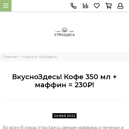
Главная
Новое в УтроЗдесь
ВкусноЗдесь! Кофе 350 мл +
маффин = 230₽!
24 МАЯ 2022
Во всех бутиках УтроЗдесь свежие маффины и печенье и