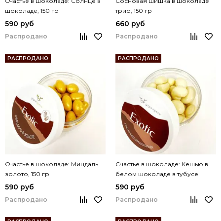
Счастье в шоколаде: Солнце в
Сосновая шишка в шоколаде
шоколаде, 150 гр
трио, 150 гр
590 руб
660 руб
Распродано
Распродано
РАСПРОДАНО
РАСПРОДАНО
Счастье в шоколаде: Миндаль
Счастье в шоколаде: Кешью в
золото, 150 гр
белом шоколаде в тубусе
150гр
590 руб
590 руб
Распродано
Распродано