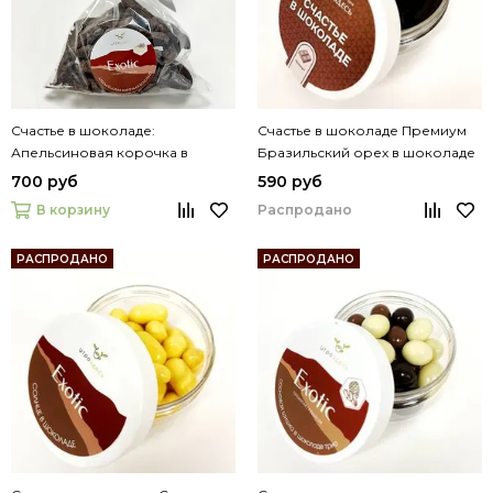
Счастье в шоколаде:
Счастье в шоколаде Премиум
Апельсиновая корочка в
Бразильский орех в шоколаде
темном шоколаде 200г
150 гр
700 руб
590 руб
Распродано
В корзину
РАСПРОДАНО
РАСПРОДАНО