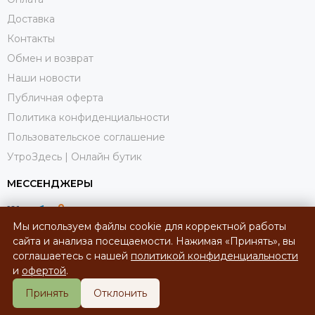
Доставка
Контакты
Обмен и возврат
Наши новости
Публичная оферта
Политика конфиденциальности
Пользовательское соглашение
УтроЗдесь | Онлайн бутик
МЕССЕНДЖЕРЫ
Мы используем файлы cookie для корректной работы
сайта и анализа посещаемости. Нажимая «Принять», вы
соглашаетесь с нашей
политикой конфиденциальности
и
офертой
.
Принять
Отклонить
2026 © УтроЗдесь | Онлайн-бутик.
Карта сайта