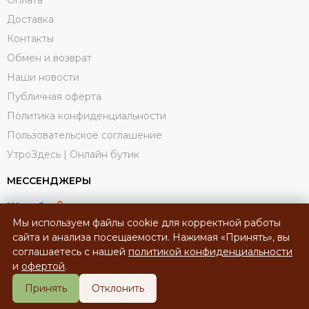
Доставка
Контакты
Обмен и возврат
Наши новости
Публичная оферта
Политика конфиденциальности
Пользовательское соглашение
УтроЗдесь | Онлайн бутик
МЕССЕНДЖЕРЫ
Мы используем файлы cookie для корректной работы
сайта и анализа посещаемости. Нажимая «Принять», вы
соглашаетесь с нашей
политикой конфиденциальности
и
офертой
.
Принять
Отклонить
2026 © УтроЗдесь | Онлайн-бутик.
Карта сайта