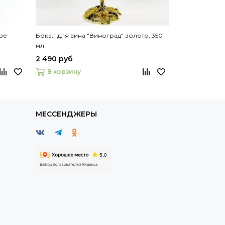
ое
Бокал для вина "Виноград" золото, 350
Кружка фарфо
мл
2 490 руб
2 390 руб
В корзину
В корзину
МЕССЕНДЖЕРЫ