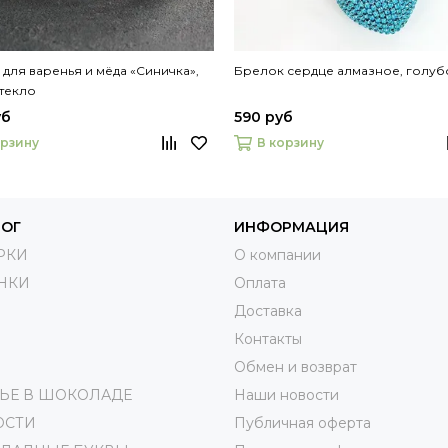
 для варенья и мёда «Синичка»,
Брелок сердце алмазное, голуб
стекло
уб
590 руб
орзину
В корзину
ЛОГ
ИНФОРМАЦИЯ
РКИ
О компании
НКИ
Оплата
Доставка
Контакты
Обмен и возврат
ЬЕ В ШОКОЛАДЕ
Наши новости
ОСТИ
Публичная оферта