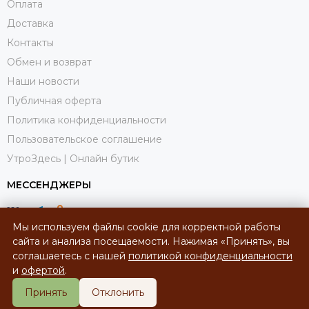
Оплата
Доставка
Контакты
Обмен и возврат
Наши новости
Публичная оферта
Политика конфиденциальности
Пользовательское соглашение
УтроЗдесь | Онлайн бутик
МЕССЕНДЖЕРЫ
Мы используем файлы cookie для корректной работы
сайта и анализа посещаемости. Нажимая «Принять», вы
соглашаетесь с нашей
политикой конфиденциальности
и
офертой
.
Принять
Отклонить
2026 © УтроЗдесь | Онлайн-бутик.
Карта сайта