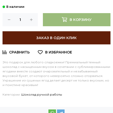
В КОРЗИНУ
ЗАКАЗ В ОДИН КЛИК
Это подарок для любого сладкоежки! Премиальный темный
шоколад с насыщенным вкусом в сочетании с сублимированными
ягодами вместе создают очаровательный и незабываемый
вкусовой букет, от которого невероятно сложно оторваться.
Украшение из сушеных ягод делает десерт не только вкусным, но
и поистине красивым!
Категории:
Шоколад ручной работы