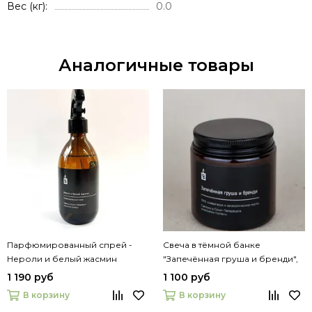
Вес (кг)
0.0
Аналогичные товары
Парфюмированный спрей -
Свеча в тёмной банке
Нероли и белый жасмин
"Запечённая груша и бренди",
120 мл
1 190 руб
1 100 руб
В корзину
В корзину